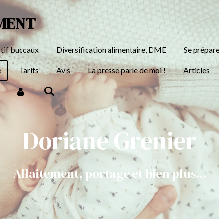
EMENT
ctif buccaux
Diversification alimentaire, DME
Se prépare
e
Tarifs
Avis
La presse parle de moi !
Articles
Doriane Grenier
Allaitement, portage et bien plus...