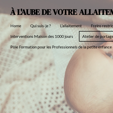
Passer
À L'AUBE DE VOTRE ALLAIT
au
contenu
Home
Qui suis-je ?
L'allaitement
Freins restri
principal
Interventions Maison des 1000 jours
Atelier de portag
Pôle Formation pour les Professionnels de la petite enfance