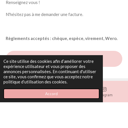
Renseignez vous !
N'hésitez pas à me demander une facture.
Règlements acceptés : chèque, espèce, virement, Wero.
Je prends RDV
Ce site utilise des cookies afin d’améliorer votre
expérience utilisateur et vous proposer des
annonces personnalisées. En continuant d'utiliser
ce site, vous confirmez que vous acceptez notre
politique d’utilisation des cookies.
© 2021 - 2026 À l'aube de votre allaitement
Accord
E-mail
Téléphone
Instagram
Propulsé par
Webador