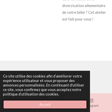
diversication aliementaire
de votre bébé ? Cet atelier
est fait pour vous !
© 2021 - 2026 À l'aube de votre allaitement
Ce site utilise des cookies afin d’améliorer votre
expérience utilisateur et vous proposer des
Propulsé par
Webador
annonces personnalisées. En continuant d'utiliser
ce site, vous confirmez que vous acceptez notre
politique d’utilisation des cookies.
Accord
E-mail
Téléphone
Instagram